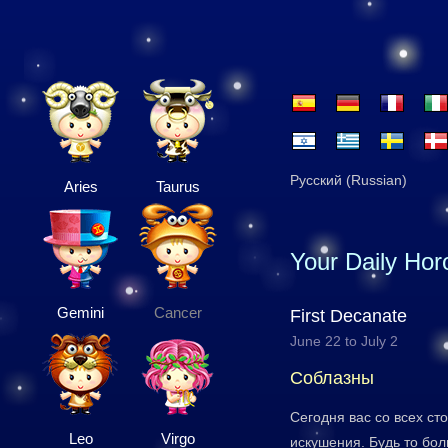
Русский (Russian)
Aries
Taurus
Your Daily Ho
Gemini
Cancer
First Decanate
June 22 to July 2
Соблазны
Сегодня вас со всех ст
Leo
Virgo
искушения. Будь то бол