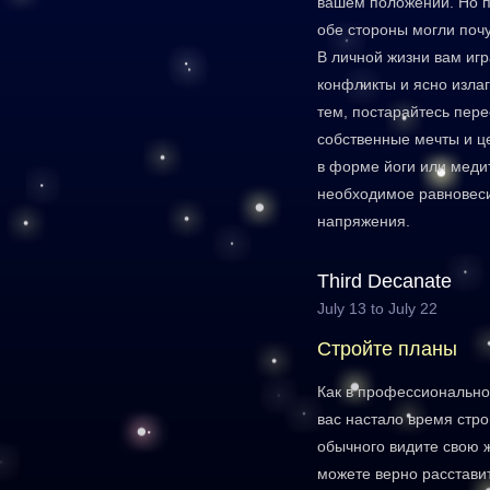
вашем положении. Но п
обе стороны могли почу
В личной жизни вам иг
конфликты и ясно излаг
тем, постарайтесь пер
собственные мечты и ц
в форме йоги или меди
необходимое равновеси
напряжения.
Third Decanate
July 13 to July 22
Cтройте планы
Как в профессиональной
вас настало время стро
обычного видите свою 
можете верно расстави