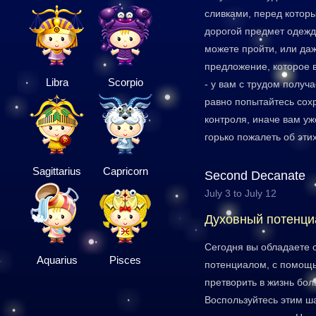
сливками, перед которы
дорогой предмет одежд
можете пройти, или да
предложение, которое в
Libra
Scorpio
- у вам с трудом получа
равно попытайтесь сох
контроля, иначе вам уж
горько пожалеть об эти
Sagittarius
Capricorn
Second Decanate
July 3 to July 12
Духовный потенци
Сегодня вы обладаете
Aquarius
Pisces
потенциалом, с помощь
претворить в жизнь бол
Воспользуйтесь этим ш