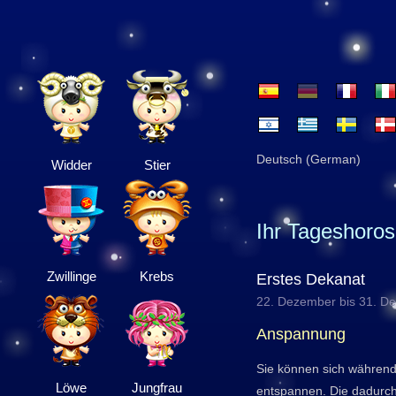
Deutsch (German)
Widder
Stier
Ihr Tageshoro
Zwillinge
Krebs
Erstes Dekanat
22. Dezember bis 31. D
Anspannung
Sie können sich während 
Löwe
Jungfrau
entspannen. Die dadurc