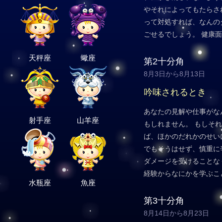
やそれによってもたらさ
って対処すれば、なんの
ごせるでしょう。 健康
天秤座
蠍座
第2十分角
8月3日から8月13日
吟味されるとき
あなたの見解や仕事がな
射手座
山羊座
もしれません。 もしそ
ば、ほかのだれかのせい
でもそうはせず、慎重に
ダメージを受けることな
経験からなにかを学ぶこ
水瓶座
魚座
第3十分角
8月14日から8月23日