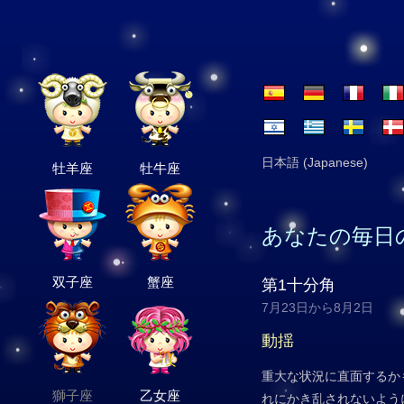
日本語 (Japanese)
牡羊座
牡牛座
あなたの毎日
双子座
蟹座
第1十分角
7月23日から8月2日
動揺
重大な状況に直面するか
獅子座
乙女座
れにかき乱されないよう