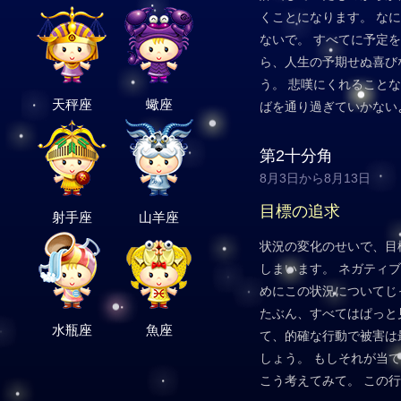
くことになります。 な
ないで。 すべてに予定
ら、人生の予期せぬ喜び
う。 悲嘆にくれること
天秤座
蠍座
ばを通り過ぎていかない
第2十分角
8月3日から8月13日
目標の追求
射手座
山羊座
状況の変化のせいで、目
しまいます。 ネガティ
めにこの状況についてじ
たぶん、すべてはぱっと
水瓶座
魚座
て、的確な行動で被害は
しょう。 もしそれが当
こう考えてみて。 この