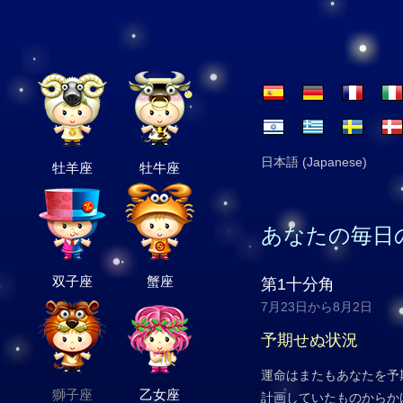
日本語 (Japanese)
牡羊座
牡牛座
あなたの毎日
双子座
蟹座
第1十分角
7月23日から8月2日
予期せぬ状況
運命はまたもあなたを予
獅子座
乙女座
計画していたものからか