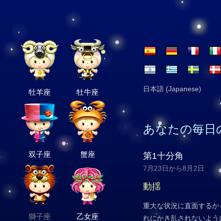
日本語 (Japanese)
牡羊座
牡牛座
あなたの毎日
双子座
蟹座
第1十分角
7月23日から8月2日
動揺
重大な状況に直面するか
獅子座
乙女座
れにかき乱されないよう