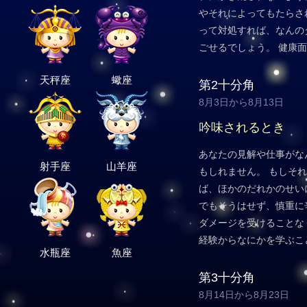
やそれによってもたらさ
って対処すれば、なんの
ごせるでしょう。 健康
天秤座
蠍座
第2十分角
8月3日から8月13日
吟味されるとき
あなたの見解や仕事がな
射手座
山羊座
もしれません。 もしそ
ば、ほかのだれかのせい
でもそうはせず、慎重に
ダメージを受けることな
経験からなにかを学ぶこ
水瓶座
魚座
第3十分角
8月14日から8月23日