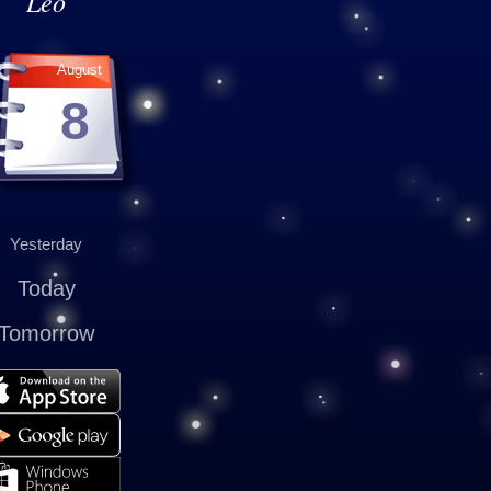
Leo
August
8
Yesterday
Today
Tomorrow