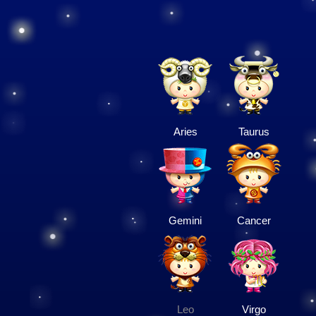
Aries
Taurus
Gemini
Cancer
Leo
Virgo