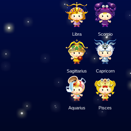
Libra
Scorpio
Sagittarius
Capricorn
Aquarius
Pisces