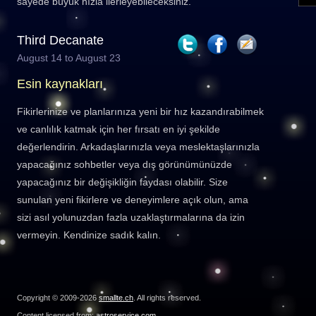
sayede büyük hızla ilerleyebileceksiniz.
Third Decanate
August 14 to August 23
Esin kaynakları
Fikirlerinize ve planlarınıza yeni bir hız kazandırabilmek
ve canlılık katmak için her fırsatı en iyi şekilde
değerlendirin. Arkadaşlarınızla veya meslektaşlarınızla
yapacağınız sohbetler veya dış görünümünüzde
yapacağınız bir değişikliğin faydası olabilir. Size
sunulan yeni fikirlere ve deneyimlere açık olun, ama
sizi asıl yolunuzdan fazla uzaklaştırmalarına da izin
vermeyin. Kendinize sadık kalın.
Copyright © 2009-2026
smallte.ch
. All rights reserved.
Content licensed from:
astroservice.com
.