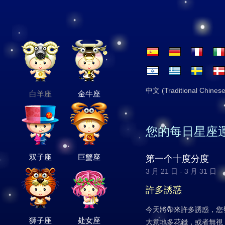
中文 (Traditional Chinese
白羊座
金牛座
您的每日星座
双子座
巨蟹座
第一个十度分度
3 月 21 日 - 3 月 31 日
許多誘惑
今天將帶來許多誘惑，您
狮子座
处女座
大意地多花錢，或者無視