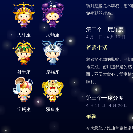
衡對您也是不容易，您的
免衝動的行為。
第二个十度分度
天秤座
天蝎座
4 月 1 日 - 4 月 10 日
舒適生活
您處於流動的狀態。一切
地完成。使用這舒適的感
射手座
摩羯座
而，不要太貪心，當事情
順利。
第三个十度分度
4 月 11 日 - 4 月 20 日
宝瓶座
双鱼座
爭執
今天您似乎比通常更經常