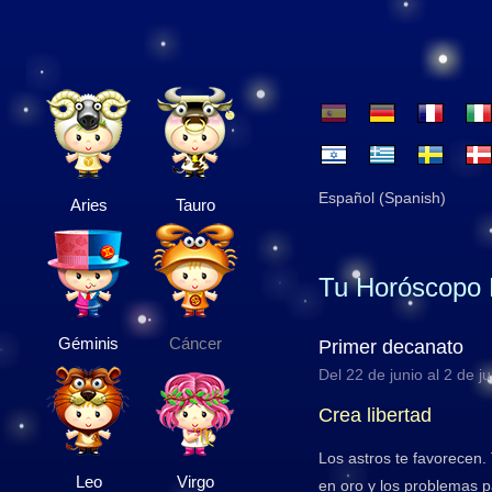
Español (Spanish)
Aries
Tauro
Tu Horóscopo 
Géminis
Cáncer
Primer decanato
Del 22 de junio al 2 de ju
Crea libertad
Los astros te favorecen.
Leo
Virgo
en oro y los problemas 