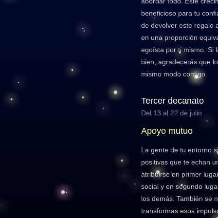
abordar todo. Este crec
beneficioso para tu conf
de devolver este regalo 
en una proporción equiv
egoísta por ti mismo. Si 
bien, agradecerás que l
mismo modo contigo.
Tercer decanato
Del 13 al 22 de julio
Apoyo mutuo
La gente de tu entorno s
positivas que te echan 
atribuirse en primer luga
social y en segundo lugar
los demás. También se no
transformas esos impuls