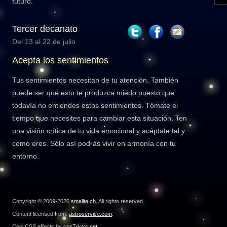
futuro.
Tercer decanato
Del 13 al 22 de julio
Acepta los sentimientos
Tus sentimientos necesitan de tu atención. También
puede ser que esto te produzca miedo puesto que
todavía no entiendes estos sentimientos. Tómate el
tiempo que necesites para cambiar esta situación. Ten
una visión crítica de tu vida emocional y acéptate tal y
como eres. Sólo así podrás vivir en armonía con tu
entorno.
Copyright © 2009-2026
smallte.ch
. All rights reserved.
Content licensed from:
astroservice.com
.
Cool CSS effects by
cssTricks.net