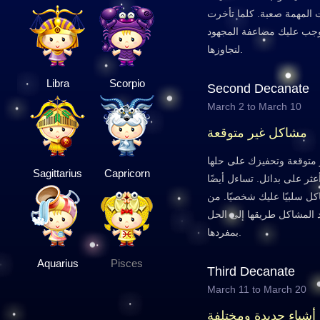
المهمة صعبة. كلما تأخرت
وجب عليك مضاعفة المجهود
لتجاوزها.
Libra
Scorpio
Second Decanate
March 2 to March 10
مشاكل غير متوقعة
ر متوقعة وتحفيزك على حلها
Sagittarius
Capricorn
ثر على بدائل. تساءل أيضًا
كل سلبيًا عليك شخصيًا. من
د المشاكل طريقها إلى الحل
بمفردها.
Aquarius
Pisces
Third Decanate
March 11 to March 20
شياء جديدة ومختلفة