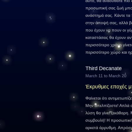
αυτό, θα αναδυθείτε πιο 
προσωπική σας ζωή μπορ
ανάστημά σας. Κάντε τα 
στην άποψή σας, αλλά βε
που έχουν να πουν οι γύ
καταστάσεις θα έχουν αν
περισσότερο χρόνο γίνετ
περισσότερο χώρο και ηρ
Third Decanate
March 11 to March 20
Έκρυθμες εποχές 
Φαίνεται ότι αντιμετωπί
Μην απελπίζεστε! Απλά α
λύση θα γίνει ξεκάθαρη.
συμβουλή! Η προσωπική 
αρκετά άρρυθμη. Απρόσμ