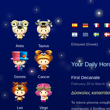
Ελληνικά (Greek)
Aries
Taurus
Your Daily Ho
Gemini
Cancer
First Decanate
February 20 to March 1s
Δύσκολες καταστάσ
Τα πάντα γίνονται υπερβο
Leo
Virgo
προσφορές ή βοήθεια α