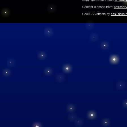
Content licensed from:
astroser
Cool CSS effects by
cssTricks.n