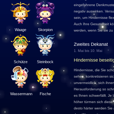
eingefahrene Denkmuster
negativ auswirken. Versu
sein, um Hindernisse fle
Auch Ihre Gesundheit kö
Waage
Skorpion
werden, wenn Sie sie zu
Zweites Dekanat
1. Mai bis 10. Mai
Hindernisse beseiti
Schütze
Steinbock
Hindernisse, die Sie s
sehen, konkretisieren si
unvermeidlich, sich ihnen
Herausforderung so schn
Wassermann
Fische
es Ihnen schwerfällt. Je 
höher türmen sich diese 
desto härter werden Sie