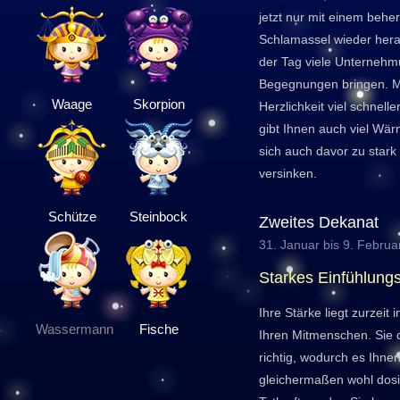
jetzt nur mit einem beh
Schlamassel wieder her
der Tag viele Unterne
Begegnungen bringen. M
Waage
Skorpion
Herzlichkeit viel schnell
gibt Ihnen auch viel Wä
sich auch davor zu stark
versinken.
Schütze
Steinbock
Zweites Dekanat
31. Januar bis 9. Februa
Starkes Einfühlun
Ihre Stärke liegt zurze
Wassermann
Fische
Ihren Mitmenschen. Sie d
richtig, wodurch es Ihnen 
gleichermaßen wohl dosi