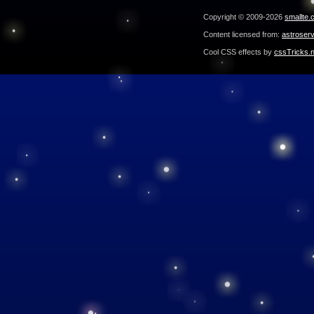
Copyright © 2009-2026
smallte.
Content licensed from:
astroser
Cool CSS effects by
cssTricks.n