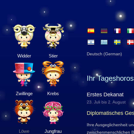
Deutsch (German)
Widder
Stier
Ihr Tageshoro
Zwillinge
Krebs
Erstes Dekanat
23. Juli bis 2. August
Diplomatisches Ges
Ihre Ausgeglichenheit u
Löwe
Jungfrau
zwischenmenschlichen 