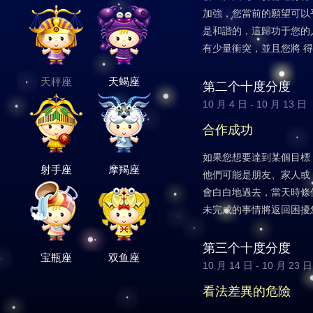
加強，您當前的願望可以
是和諧的，這歸功于您的
有少量衝突，並且您將 
天秤座
天蝎座
第二个十度分度
10 月 4 日 - 10 月 13 日
合作成功
如果您想要達到某個目標
射手座
摩羯座
他們可能是朋友、家人或
會白白地過去，當天時條
未完成的事情將返回困擾
第三个十度分度
宝瓶座
双鱼座
10 月 14 日 - 10 月 23 日
看法差異的危險