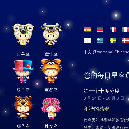
中文 (Traditional Chinese
白羊座
金牛座
您的每日星座
双子座
巨蟹座
第一个十度分度
9 月 24 日 - 10 月 3 日
和諧的感覺
您今天的感覺將難以置信
狮子座
处女座
發生。因為一切都進行得