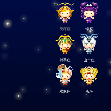
天秤座
蠍座
射手座
山羊座
水瓶座
魚座