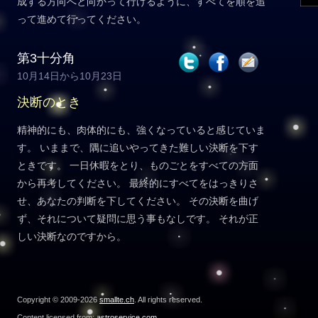
成する方向へと向かって行けるように、すべてを順を追
って進めて行ってください。
第3十分角
10月14日から10月23日
決断のとき
精神的にも、肉体的にも、強くなっていると感じていま
す。 いままで、隅に追いやってきた難しい決断を下す
ときです。 一日休暇をとり、ものごとをすべての方面
から再考してください。 最終的にすべてをはっきりさ
せ、あなたの判断を下してください。 その決断を曲げ
ず、それについて疑問に思う事もなしです。 それが正
しい決断なのですから。
Copyright © 2009-2026
smallte.ch
. All rights reserved.
Content licensed from:
astroservice.com
.