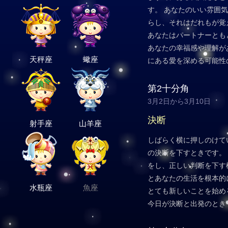
す。 あなたのいい雰囲
らし、それはだれもが覚
あなたはパートナーとも
あなたの幸福感や理解が
天秤座
蠍座
にある愛を深める可能性
第2十分角
3月2日から3月10日
決断
射手座
山羊座
しばらく横に押しのけて
の決断を下すときです。
をし、正しい判断を下す
とあなたの生活を根本的
水瓶座
魚座
とても新しいことを始め
今日が決断と出発のとき