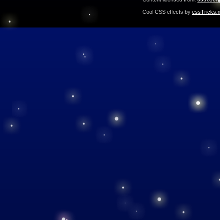
Cool CSS effects by
cssTricks.n