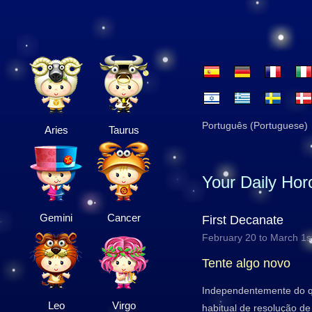
Português (Portuguese)
Aries
Taurus
Your Daily Ho
Gemini
Cancer
First Decanate
February 20 to March 1s
Tente algo novo
Independentemente do qu
Leo
Virgo
habitual de resolução d