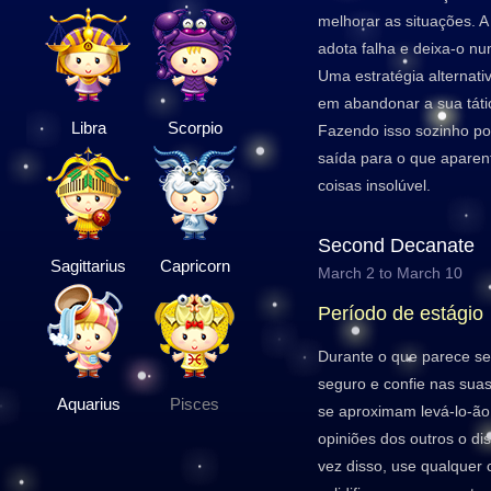
melhorar as situações.
adota falha e deixa-o n
Uma estratégia alternati
em abandonar a sua tátic
Libra
Scorpio
Fazendo isso sozinho p
saída para o que apare
coisas insolúvel.
Second Decanate
Sagittarius
Capricorn
March 2 to March 10
Período de estágio
Durante o que parece ser
seguro e confie nas sua
Aquarius
Pisces
se aproximam levá-lo-ão 
opiniões dos outros o d
vez disso, use qualquer c