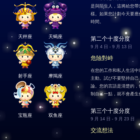
是與陌生人，這將給您帶
樣。如果您計劃今天要應
時間。
天秤座
天蝎座
第二个十度分度
9 月 4 日 - 9 月 13 日
危險對峙
在您的工作和私人生活中
射手座
摩羯座
主動。試ぴ不要堅持自己
論。您的言語是清楚的，
制自己一點，就不會產生
第三个十度分度
宝瓶座
双鱼座
9 月 14 日 - 9 月 23 日
交流想法