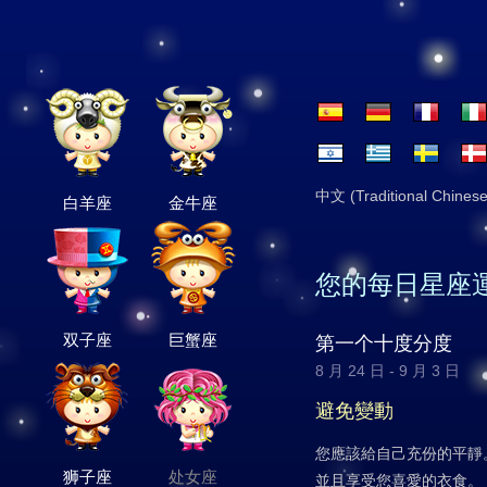
中文 (Traditional Chinese
白羊座
金牛座
您的每日星座
双子座
巨蟹座
第一个十度分度
8 月 24 日 - 9 月 3 日
避免變動
您應該給自己充份的平靜
狮子座
处女座
並且享受您喜愛的衣食。