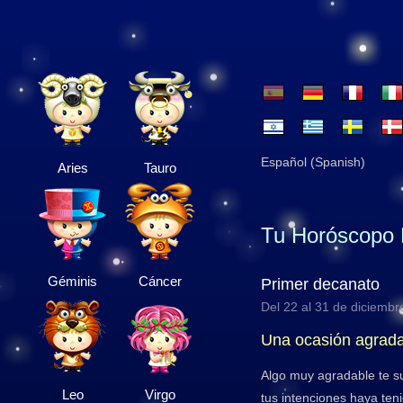
Español (Spanish)
Aries
Tauro
Tu Horóscopo 
Géminis
Cáncer
Primer decanato
Del 22 al 31 de diciembr
Una ocasión agrad
Algo muy agradable te s
Leo
Virgo
tus intenciones haya ten