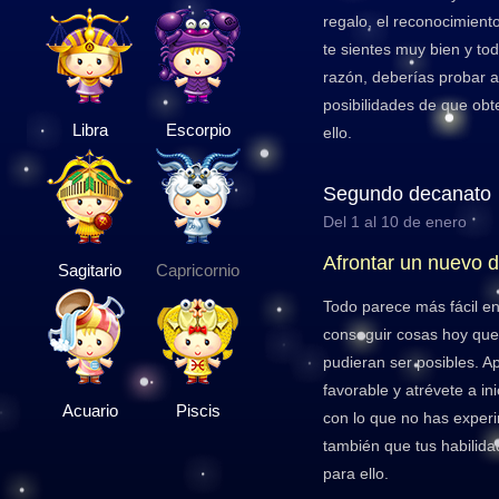
regalo, el reconocimient
te sientes muy bien y tod
razón, deberías probar 
posibilidades de que obt
Libra
Escorpio
ello.
Segundo decanato
Del 1 al 10 de enero
Afrontar un nuevo d
Sagitario
Capricornio
Todo parece más fácil e
conseguir cosas hoy qu
pudieran ser posibles. 
favorable y atrévete a in
Acuario
Piscis
con lo que no has expe
también que tus habilida
para ello.