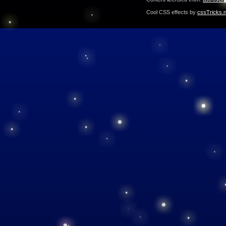
Cool CSS effects by
cssTricks.n