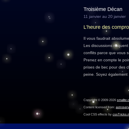
Troisième Décan
11 janvier au 20 janvier
L’heure des compr
Il vous faudrait absolum
Les discussions risquent
conflits parce que vous 
Prenez en compte le point
prises de bec pour des c
peine. Soyez également à
Copyright © 2009-2026
smallte.
Content licensed from:
astroser
Cool CSS effects by
cssTricks.n