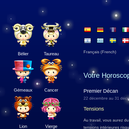
Français (French)
Bélier
Taureau
Votre Horosco
Gémeaux
Cancer
Premier Décan
22 décembre au 31 déc
Tensions
Au travail, vous aurez d
Lion
Vierge
tensions intérieures risq