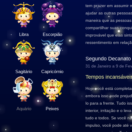
tem prazer em assumir m
ajudar as outras pessoa
maneira que as pessoas
compartilhar suas conqu
Libra
Escorpião
improvável que elas sint
ressentimento em relaçã
Segundo Decanato
31 de Janeiro a 9 de Fev
Sagitário
Capricórnio
Tempos incansávei
Hoje você está completa
embora isso pode prejudi
lo para a frente. Tudo is
Aquário
Peixes
interior, irritação e o le
tudo e todos. Se você nã
impulso, você pode até v