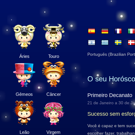
Português (Brazilian Por
Áries
Touro
O seu Horósco
Gêmeos
Câncer
Primeiro Decanato
21 de Janeiro a 30 de Ja
Sucesso sem esfor
Você é capaz e tem suce
Leão
Virgem
escolher fazer, trabalha