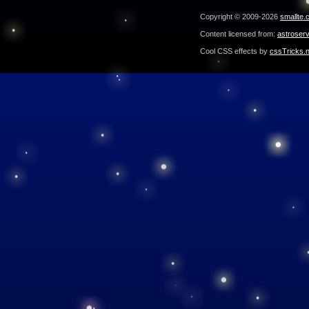
Copyright © 2009-2026
smallte.
Content licensed from:
astroser
Cool CSS effects by
cssTricks.n