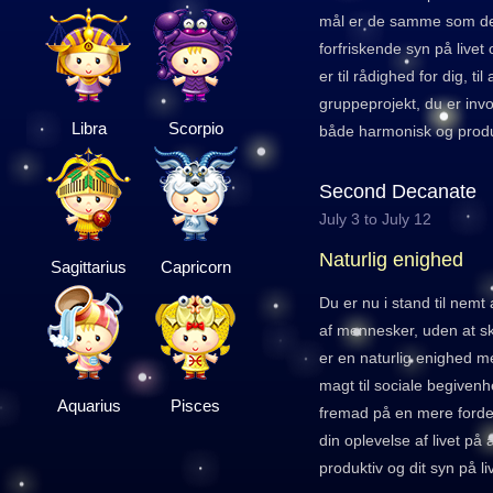
mål er de samme som de
forfriskende syn på livet
er til rådighed for dig, ti
gruppeprojekt, du er invo
Libra
Scorpio
både harmonisk og produ
Second Decanate
July 3 to July 12
Naturlig enighed
Sagittarius
Capricorn
Du er nu i stand til nemt
af mennesker, uden at s
er en naturlig enighed m
magt til sociale begivenhe
Aquarius
Pisces
fremad på en mere fordel
din oplevelse af livet på
produktiv og dit syn på l