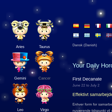
Dansk (Danish)
Aries
Taurus
Your Daily Ho
Gemini
Cancer
First Decanate
June 22 to July 2
Effektivt samarbejd
Enhver form for samarbej
Leo
Virgo
nuværende tidspunkt vil v