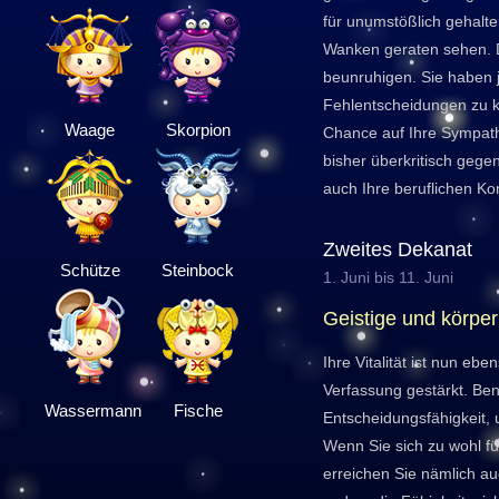
für unumstößlich gehalt
Wanken geraten sehen. Da
beunruhigen. Sie haben je
Fehlentscheidungen zu k
Waage
Skorpion
Chance auf Ihre Sympath
bisher überkritisch geg
auch Ihre beruflichen Ko
Zweites Dekanat
Schütze
Steinbock
1. Juni bis 11. Juni
Geistige und körperl
Ihre Vitalität ist nun ebe
Verfassung gestärkt. Ben
Wassermann
Fische
Entscheidungsfähigkeit,
Wenn Sie sich zu wohl fü
erreichen Sie nämlich auc