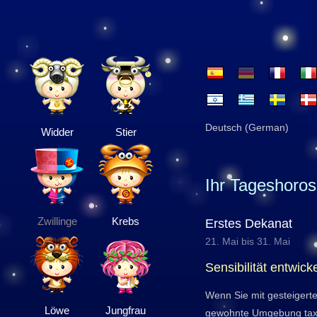
Deutsch (German)
Widder
Stier
Ihr Tageshoro
Zwillinge
Krebs
Erstes Dekanat
21. Mai bis 31. Mai
Sensibilität entwick
Wenn Sie mit gesteigert
Löwe
Jungfrau
gewohnte Umgebung taxie