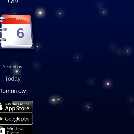
Leo
August
6
Yesterday
Today
Tomorrow