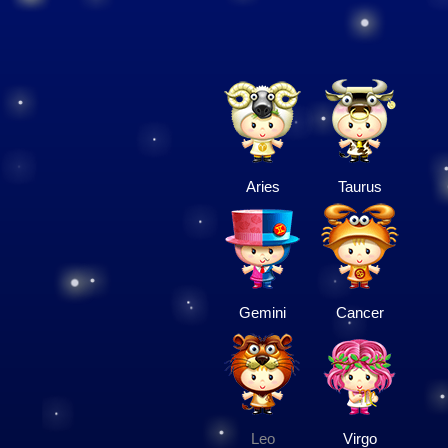
Aries
Taurus
Gemini
Cancer
Leo
Virgo