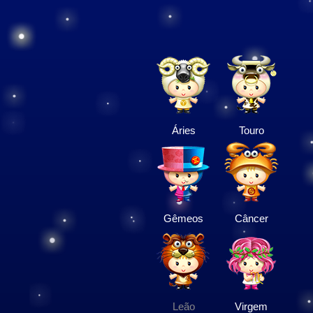
Áries
Touro
Gêmeos
Câncer
Leão
Virgem