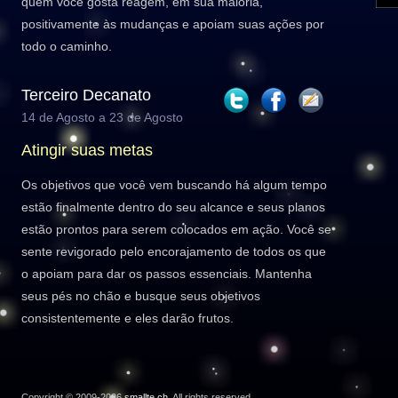
quem você gosta reagem, em sua maioria,
positivamente às mudanças e apoiam suas ações por
todo o caminho.
Terceiro Decanato
14 de Agosto a 23 de Agosto
Atingir suas metas
Os objetivos que você vem buscando há algum tempo
estão finalmente dentro do seu alcance e seus planos
estão prontos para serem colocados em ação. Você se
sente revigorado pelo encorajamento de todos os que
o apoiam para dar os passos essenciais. Mantenha
seus pés no chão e busque seus objetivos
consistentemente e eles darão frutos.
Copyright © 2009-2026
smallte.ch
. All rights reserved.