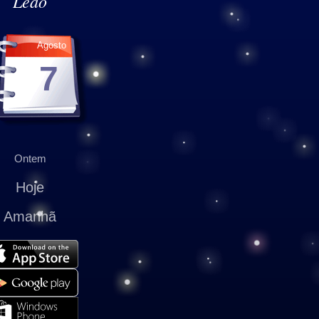
Leão
Agosto
7
Ontem
Hoje
Amanhã