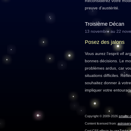
Reconsidérez votre mode 
preuve d’austérité.
Troisième Décan
13 novembre au 22 nov
Posez des jalons
Vous aurez l’esprit vif a
bonnes décisions. Le mo
problèmes ardus, car vou
situations difficiles. Ré
souhaitez donner à votre 
impliquer votre entourag
Copyright © 2009-2026
smallte.
Content licensed from:
astroser
Cool CSS effects by
cssTricks.n