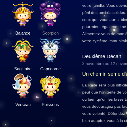
votre famille. Vous devri
péril des amitiés solide
ceux que vous aurez ble
pourraient également se 
Balance
Scorpion
Alimentez-vous de manièr
votre système immunitair
Deuxième Décan
3 novembre au 12 nove
Sagittaire
Capricorne
Un chemin semé d
La route sera plus diffici
peut que l’on tente de v
ou bien qu’on les fasse 
Verseau
Poissons
vous découragez pas face
votre volonté. Défendez
bien adaptez-vous à la si