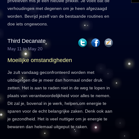
privéleven mis je een nieuwe prikkel. Je voelt dat de
verhoudingen met degenen om je heen afgezaagd
worden. Bevrijd jezelf van de bestaande routines en
doe iets ongewoons.
Third Decanate
May 11 to May 20
Moeilijke omstandigheden
Je zult vandaag geconfronteerd worden met
uitdagingen die je meer dan normaal onder druk
zetten. Het is aan te raden niet in de weg te lopen in
plaats van verantwoordelijkheid voor alles te nemen.
Dit zal je, bovenal in je werk, helpen om energie te
sparen voor de echt belangrijke zaken. Denk ook aan
je gezondheid. Het is veel nuttiger om je energie te
bewaren dan helemaal uitgeput te raken.