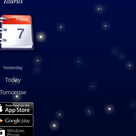
Taurus
August
7
Yesterday
Today
Tomorrow