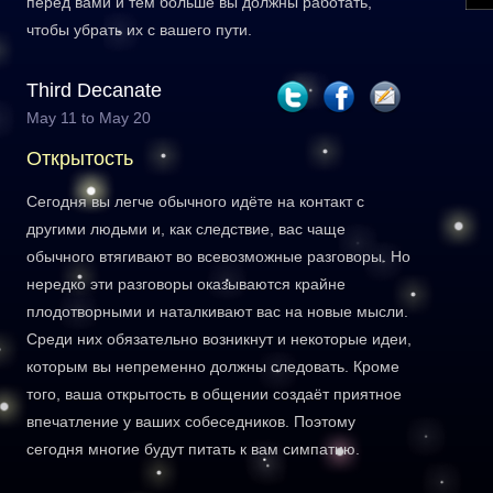
перед вами и тем больше вы должны работать,
чтобы убрать их с вашего пути.
Third Decanate
May 11 to May 20
Открытость
Сегодня вы легче обычного идёте на контакт с
другими людьми и, как следствие, вас чаще
обычного втягивают во всевозможные разговоры. Но
нередко эти разговоры оказываются крайне
плодотворными и наталкивают вас на новые мысли.
Среди них обязательно возникнут и некоторые идеи,
которым вы непременно должны следовать. Кроме
того, ваша открытость в общении создаёт приятное
впечатление у ваших собеседников. Поэтому
сегодня многие будут питать к вам симпатию.