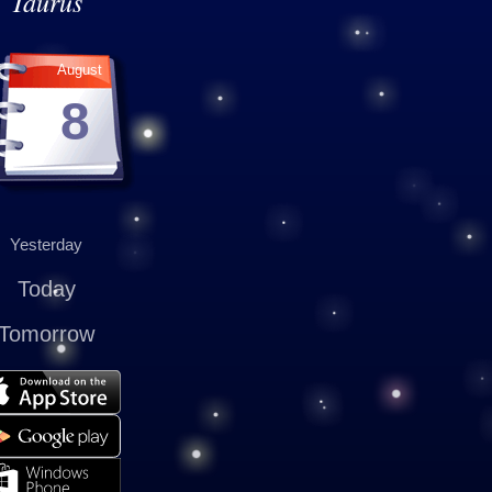
Taurus
August
8
Yesterday
Today
Tomorrow