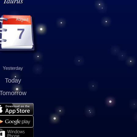
Taurus
August
7
Yesterday
Today
Tomorrow