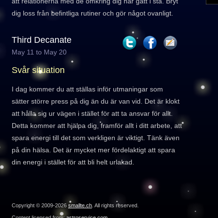
att relationerna med de omkring dig har gått i stå. Bryt
dig loss från befintliga rutiner och gör något ovanligt.
Third Decanate
May 11 to May 20
Svår situation
I dag kommer du att ställas inför utmaningar som
sätter större press på dig än du är van vid. Det är klokt
att hålla sig ur vägen i stället för att ta ansvar för allt.
Detta kommer att hjälpa dig, framför allt i ditt arbete, att
spara energi till det som verkligen är viktigt. Tänk även
på din hälsa. Det är mycket mer fördelaktigt att spara
din energi i stället för att bli helt urlakad.
Copyright © 2009-2026
smallte.ch
. All rights reserved.
Content licensed from:
astroservice.com
.