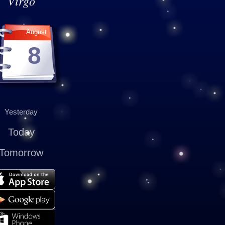
Virgo
August
8
Yesterday
Today
Tomorrow