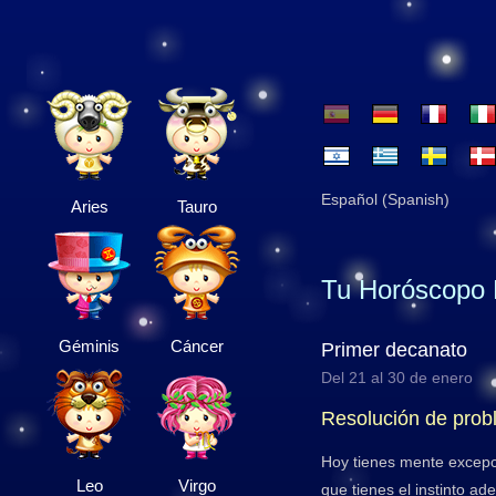
Español (Spanish)
Aries
Tauro
Tu Horóscopo 
Géminis
Cáncer
Primer decanato
Del 21 al 30 de enero
Resolución de pro
Hoy tienes mente excepc
Leo
Virgo
que tienes el instinto a