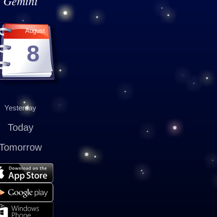
Gemini
August
8
Yesterday
Today
Tomorrow