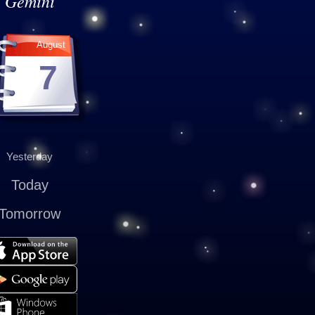
Gemini
August
7
Yesterday
Today
Tomorrow