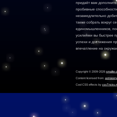
придаёт вам дополните
пробивные способности
незамедлительно добит
также собрать вокруг с
единомышленников, по
усилиями вы быстрее п
успехи и достижения п
впечатление на окруж
Copyright © 2009-2026
smallte.
Content licensed from:
astroser
Cool CSS effects by
cssTricks.n