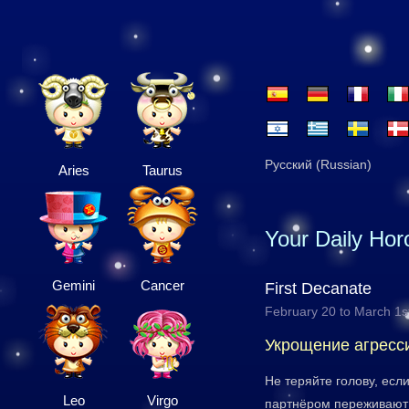
Русский (Russian)
Aries
Taurus
Your Daily Ho
Gemini
Cancer
First Decanate
February 20 to March 1s
Укрощение агресс
Не теряйте голову, есл
Leo
Virgo
партнёром переживают 