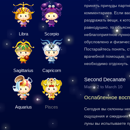
принять причуды партн
комментариев. Если ва
раздражать вещи, к ко
равнодушно, то объясн
Libra
Scorpio
неблагоприятное лунно
обусловлено и физичес
Постарайтесь понять, с
врачебной помощью, ил
необходимо отдохнуть.
Sagittarius
Capricorn
Second Decanate
March 2 to March 10
Ослабленное восп
Aquarius
Pisces
Сегодня вы склонны не
ощущения и ожидания 
луны вы испытываете п