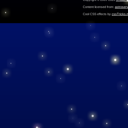
Content licensed from:
astroser
Cool CSS effects by
cssTricks.n