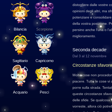
distogliere dalle vostre 
opinioni degli altri, ma sf
potenziare e consolidare
della vostra posizione. 
Bilancia
Scorpione
persino anche l'una o l'alt
miglioramento.
Seconda decade
Dal 3 al 12 novembre
Sagittario
Capricorno
Circostanze sfavore
Molte cose non procedon
piacere. Tutte le cose v
porre sulla strada. Tenta
Acquario
Pesci
queste circostanze sfavo
delle sfide. Se qualcos
vorreste, allora ciò potre