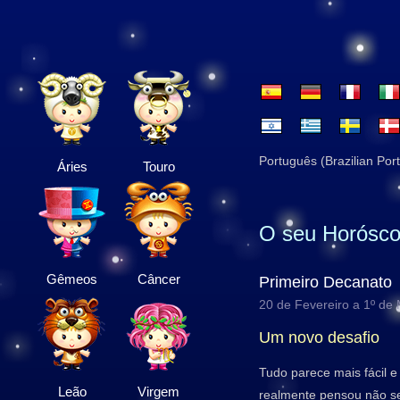
Português (Brazilian Por
Áries
Touro
O seu Horósco
Gêmeos
Câncer
Primeiro Decanato
20 de Fevereiro a 1º de
Um novo desafio
Tudo parece mais fácil 
Leão
Virgem
realmente pensou não se