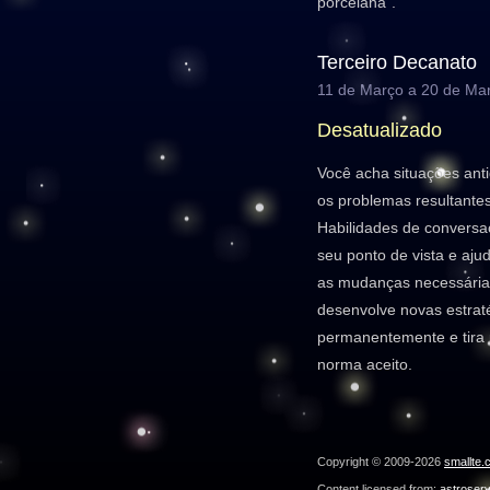
porcelana".
Terceiro Decanato
11 de Março a 20 de Ma
Desatualizado
Você acha situações ant
os problemas resultante
Habilidades de convers
seu ponto de vista e aj
as mudanças necessária
desenvolve novas estrat
permanentemente e tira 
norma aceito.
Copyright © 2009-2026
smallte.
Content licensed from:
astroser