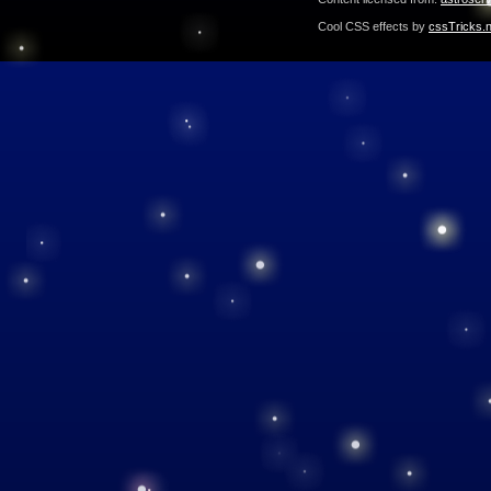
Cool CSS effects by
cssTricks.n