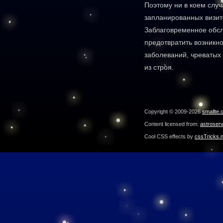
Поэтому ни в коем случ
запланированных визито
Заблаговременное обс
предотвратить возникн
заболеваний, чреваты
из строя.
Copyright © 2009-2026
smallte.
Content licensed from:
astroser
Cool CSS effects by
cssTricks.n