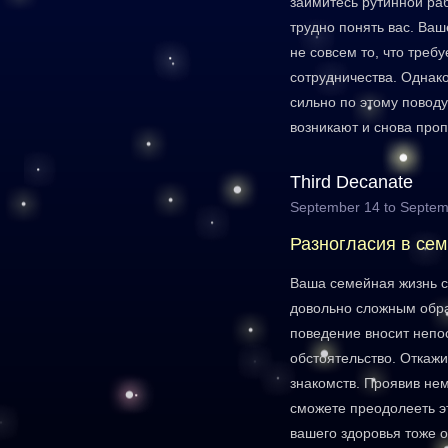
займитесь рутинной р
трудно понять вас. Ва
не совсем то, что треб
сотрудничества. Однак
сильно по этому повод
возникают и снова проп
Third Decanate
September 14 to Septem
Разногласия в сем
Ваша семейная жизнь с
довольно сложным обр
поведение вносит непо
обстоятельство. Откажи
знакомств. Проявив нем
сможете преодолееть э
вашего здоровья тоже о