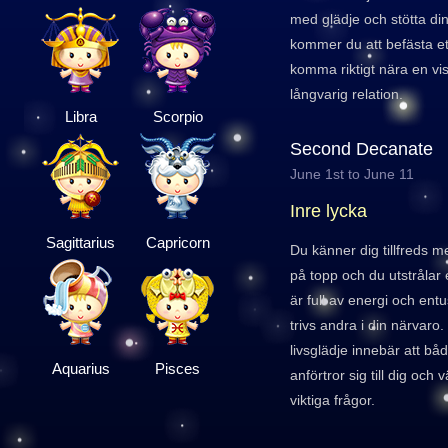
med glädje och stötta dina
kommer du att befästa et
komma riktigt nära en vis
långvarig relation.
Libra
Scorpio
Second Decanate
June 1st to June 11
Inre lycka
Sagittarius
Capricorn
Du känner dig tillfreds me
på topp och du utstrålar 
är full av energi och entu
trivs andra i din närvaro
livsglädje innebär att bå
Aquarius
Pisces
anförtror sig till dig och v
viktiga frågor.