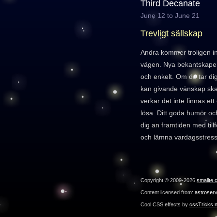
Third Decanate
June 12 to June 21
Trevligt sällskap
Andra kommer troligen int
vägen. Nya bekantskape
och enkelt. Om du tar di
kan givande vänskap ska
verkar det inte finnas e
lösa. Ditt goda humör oc
dig an framtiden med till
och lämna vardagsstres
Copyright © 2009-2026
smallte.
Content licensed from:
astroser
Cool CSS effects by
cssTricks.n