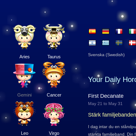
Svenska (Swedish)
Aries
Taurus
Your Daily Ho
Gemini
Cancer
First Decanate
May 21 to May 31
Stärk familjebande
I dag intar du en ståndp
Leo
Virgo
stärkta familjeband. Din 