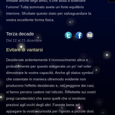
Invitate anche degli amici, il che aiuta a sollevare
l'umore! Tutto sommato avete un forte equilibrio
interiore. Sfruttate questo stato per salvaguardare la
vostra eccellente forma fisica.
Terza decade
Dal 12 al 21 dicembre
Evitare di vantarsi
Desiderate ardentemente il riconoscimento altrui e
probabilmente per questo esagerate un po' nel voler
dimostrare le vostre capacità. Anche gli status symbol
che ostentate in maniera oltremodo evidente non
producono l'effetto desiderato e, nel peggiore dei casi,
vi fanno persino cadere nel ridicolo. Riflettette sui vostri
pregi caratteristici che sono quelli che vi rendono
preziosi agli occhi degli altri. Fareste bene ad
appagare la vostra curiosità per l'ignoto a piccole dosi.