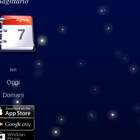
Sagittario
Agosto
7
Ieri
Oggi
Domani