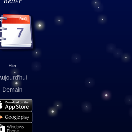
Bélier
Août
7
Hier
Aujourd'hui
Demain