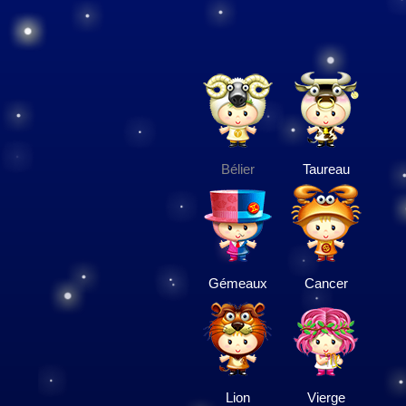
Bélier
Taureau
Gémeaux
Cancer
Lion
Vierge