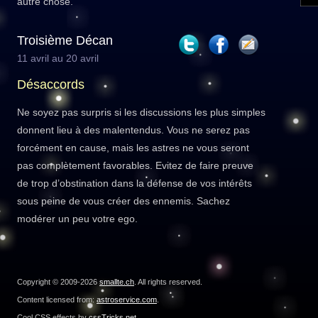
autre chose.
Troisième Décan
11 avril au 20 avril
Désaccords
Ne soyez pas surpris si les discussions les plus simples
donnent lieu à des malentendus. Vous ne serez pas
forcément en cause, mais les astres ne vous seront
pas complètement favorables. Evitez de faire preuve
de trop d’obstination dans la défense de vos intérêts
sous peine de vous créer des ennemis. Sachez
modérer un peu votre ego.
Copyright © 2009-2026
smallte.ch
. All rights reserved.
Content licensed from:
astroservice.com
.
Cool CSS effects by
cssTricks.net