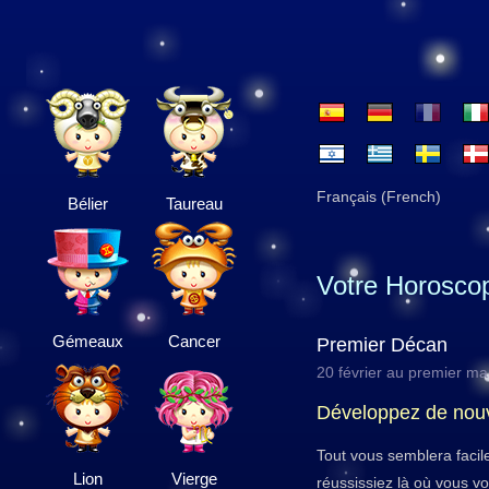
Français (French)
Bélier
Taureau
Votre Horosco
Gémeaux
Cancer
Premier Décan
20 février au premier ma
Développez de nou
Tout vous semblera facile
Lion
Vierge
réussissiez là où vous v