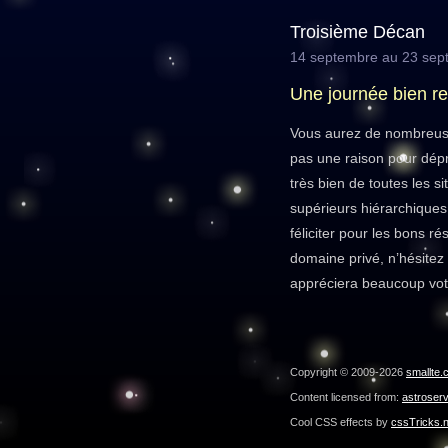
Troisième Décan
14 septembre au 23 sep
Une journée bien r
Vous aurez de nombreuse
pas une raison pour dépr
très bien de toutes les s
supérieurs hiérarchiques 
féliciter pour les bons r
domaine privé, n’hésitez
appréciera beaucoup votr
Copyright © 2009-2026
smallte.
Content licensed from:
astroser
Cool CSS effects by
cssTricks.n