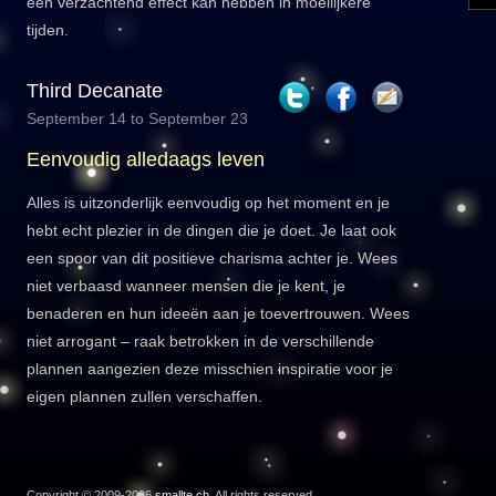
een verzachtend effect kan hebben in moeilijkere
tijden.
Third Decanate
September 14 to September 23
Eenvoudig alledaags leven
Alles is uitzonderlijk eenvoudig op het moment en je
hebt echt plezier in de dingen die je doet. Je laat ook
een spoor van dit positieve charisma achter je. Wees
niet verbaasd wanneer mensen die je kent, je
benaderen en hun ideeën aan je toevertrouwen. Wees
niet arrogant – raak betrokken in de verschillende
plannen aangezien deze misschien inspiratie voor je
eigen plannen zullen verschaffen.
Copyright © 2009-2026
smallte.ch
. All rights reserved.