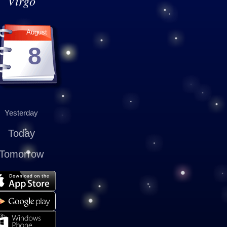
Virgo
August
8
Yesterday
Today
Tomorrow