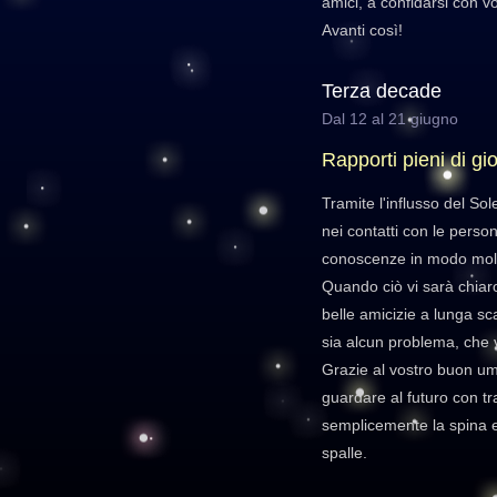
amici, a confidarsi con vo
Avanti così!
Terza decade
Dal 12 al 21 giugno
Rapporti pieni di gio
Tramite l'influsso del Sol
nei contatti con le perso
conoscenze in modo mol
Quando ciò vi sarà chiaro
belle amicizie a lunga s
sia alcun problema, che v
Grazie al vostro buon u
guardare al futuro con tra
semplicemente la spina e 
spalle.