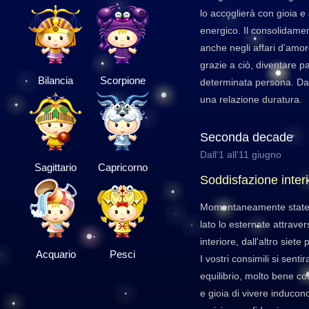
lo accoglierà con gioia e 
energico. Il consolidamen
anche negli affari d'amo
grazie a ciò, diventare p
Bilancia
Scorpione
determinata persona. Da
una relazione duratura.
Seconda decade
Dall'1 all'11 giugno
Sagittario
Capricorno
Soddisfazione inter
Momentaneamente state 
lato lo esternate attrav
interiore, dall'altro siete 
Acquario
Pesci
I vostri consimili si senti
equilibrio, molto bene con
e gioia di vivere inducono