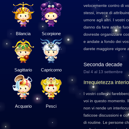
velocemente contro di voi
stessi, invece di attribuir
umore agli altri. I vostri 
danno da fare anche fuor
Bilancia
Scorpione
dovreste organizzare cosi
e andate a fondo dei vos
darete maggiore vigore all
Seconda decade
Sagittario
Capricorno
Dal 4 al 13 settembre
Irrequietezza interi
I vostri colleghi farebber
voi in questo momento. Il
Acquario
Pesci
non vi rende un interlocu
faticose discussioni e con
di routine. Le persone ch