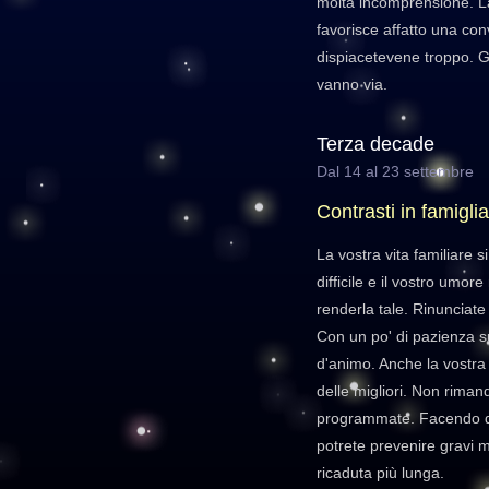
molta incomprensione. La
favorisce affatto una c
dispiacetevene troppo. G
vanno via.
Terza decade
Dal 14 al 23 settembre
Contrasti in famiglia
La vostra vita familiare
difficile e il vostro umor
renderla tale. Rinunciat
Con un po' di pazienza s
d'animo. Anche la vostra
delle migliori. Non rimand
programmate. Facendo de
potrete prevenire gravi 
ricaduta più lunga.