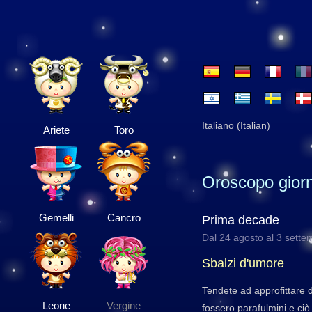
Italiano (Italian)
Ariete
Toro
Oroscopo giorn
Gemelli
Cancro
Prima decade
Dal 24 agosto al 3 sette
Sbalzi d'umore
Tendete ad approfittare d
Leone
Vergine
fossero parafulmini e ciò